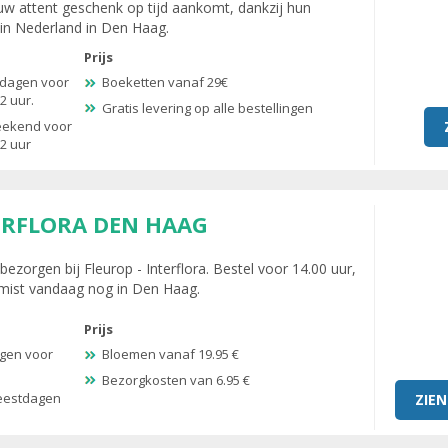
uw attent geschenk op tijd aankomt, dankzij hun
 in Nederland in Den Haag.
Prijs
kdagen voor
Boeketten vanaf 29€
2 uur.
Gratis levering op alle bestellingen
weekend voor
2 uur
ERFLORA DEN HAAG
zorgen bij Fleurop - Interflora. Bestel voor 14.00 uur,
emist vandaag nog in Den Haag.
Prijs
agen voor
Bloemen vanaf 19.95 €
Bezorgkosten van 6.95 €
feestdagen
ZIEN