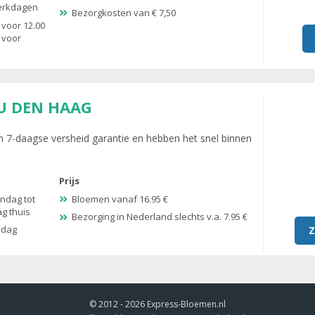
werkdagen
Bezorgkosten van € 7,50
 voor 12.00
 voor
U DEN HAAG
 7-daagse versheid garantie en hebben het snel binnen
Prijs
ndag tot
Bloemen vanaf 16.95 €
ag thuis
Bezorging in Nederland slechts v.a. 7.95 €
ndag
Z
© 2012 - 2026
Express-Bloemen.nl