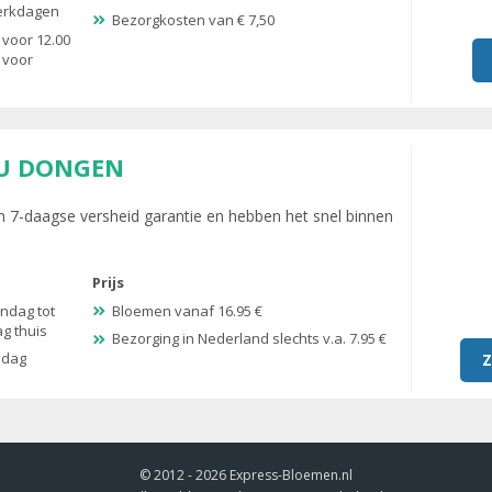
werkdagen
Bezorgkosten van € 7,50
 voor 12.00
 voor
U DONGEN
 7-daagse versheid garantie en hebben het snel binnen
Prijs
ndag tot
Bloemen vanaf 16.95 €
ag thuis
Bezorging in Nederland slechts v.a. 7.95 €
ndag
Z
© 2012 - 2026
Express-Bloemen.nl