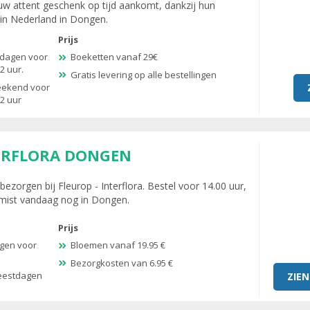
uw attent geschenk op tijd aankomt, dankzij hun
 in Nederland in Dongen.
Prijs
kdagen voor
Boeketten vanaf 29€
2 uur.
Gratis levering op alle bestellingen
weekend voor
2 uur
TERFLORA DONGEN
zorgen bij Fleurop - Interflora. Bestel voor 14.00 uur,
emist vandaag nog in Dongen.
Prijs
agen voor
Bloemen vanaf 19.95 €
Bezorgkosten van 6.95 €
feestdagen
ZIEN